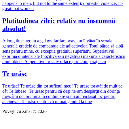
happens to men, but not to the same extent), domestic violence. It's
great that women
Platitudinea zilei: relativ nu înseamnă
absolut!
A long time ago in a galaxy far far away am învățat în școala
generală gradele de comparație ale adjectivelor. Totul părea să aibă
sens pentru mine, cu excepția gradului superlativ. Superlativul
exprimă o intensitate (pozitivă sau negativă) maximă a caracteristicii
unui obiect. Superlativul relativ o face prin comparație cu
Te urăsc
Te urăsc! Te urăsc din tot sufletul meu! Te urăsc tot atât de mult pe
cât Te Iubesc! Te urăsc pentru că deși ne-am despărțit din dorința
mea, îmi ocupi inima în continuare și nu ai mai lăsat loc pentru
altcineva. Te urăsc pentru că numai gândul la tine
Povești cu Zmăi © 2026