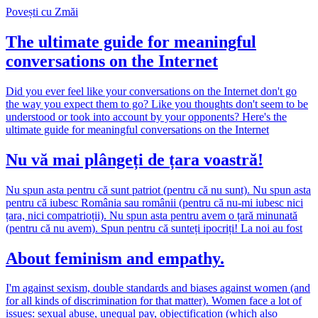
Povești cu Zmăi
The ultimate guide for meaningful
conversations on the Internet
Did you ever feel like your conversations on the Internet don't go
the way you expect them to go? Like you thoughts don't seem to be
understood or took into account by your opponents? Here's the
ultimate guide for meaningful conversations on the Internet
Nu vă mai plângeți de țara voastră!
Nu spun asta pentru că sunt patriot (pentru că nu sunt). Nu spun asta
pentru că iubesc România sau românii (pentru că nu-mi iubesc nici
țara, nici compatrioții). Nu spun asta pentru avem o țară minunată
(pentru că nu avem). Spun pentru că sunteți ipocriți! La noi au fost
About feminism and empathy.
I'm against sexism, double standards and biases against women (and
for all kinds of discrimination for that matter). Women face a lot of
issues: sexual abuse, unequal pay, objectification (which also